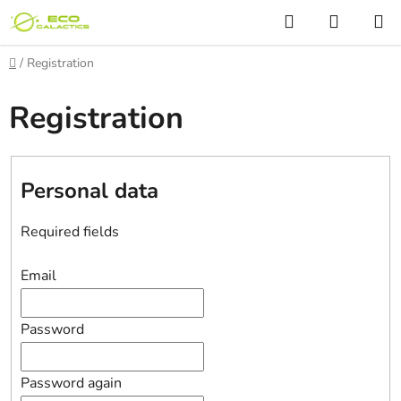
Skip
Search
SHOPP
to
CART
content
Home
/
Registration
Registration
Personal data
Required fields
Email
Password
Password again