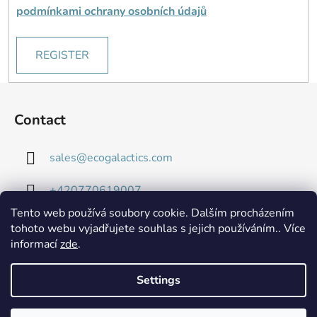
podmínkami ochrany osobních údajů
REGISTER
F
o
Contact
o
t
sales
@
ecogalactics.com
e
r
+420770619007
Tento web používá soubory cookie. Dalším procházením
tohoto webu vyjadřujete souhlas s jejich používáním.. Více
informací
zde
.
Settings